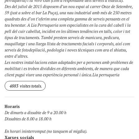
perruqueria) i la Vero Gan (com a responsable dels serveis d’estètica).
Des del juliol de 2015 disposem d’un nou espai al carrer Onze de Setembre,
59 (just a sobre el bar La Puça), una nau industrial amb més de 250 metres
quadrats des d’on t’oferim una completa gamma de serveis pensants en el
teu benestar. A Lia Perruqueria som especialistes en la cura del cabell i la
pell del cuir cabellut, incidint en les últimes tendències en talls, color i tot
tipus de tractaments. També prestem serveis de manicura, pedicura,
maquillatge i una llarga llista de tractaments facials i corporals, així com
serveis de fotodepilació, podologia i noves tècniques com ara el shiatsu,
entre d’altres.
Les nostres instal·lacions estan adaptades per a persones amb problemes de
mobilitat i es troben dividides en diferents ambients, de manera que cada
client pugui viure una experiència personal i única.Lia perruqueria
4883
visites totals.
Horaris
De dimarts a dissabte de 9 a 20.00 h
Dissabtes de 8.00 a 18.00 h
En horari ininterromput (no tanquem al migdia).
Xarxes socials