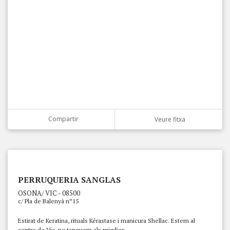
Compartir
Veure fitxa
PERRUQUERIA SANGLAS
OSONA/ VIC - 08500
c/ Pla de Balenyà nº15
Estirat de Keratina, rituals Kérastase i manicura Shellac. Estem al
centre de Vic, no tanquem als migdies.