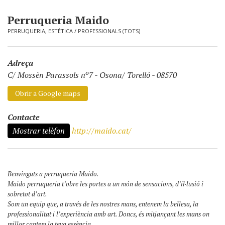
Perruqueria Maido
PERRUQUERIA, ESTÈTICA
/
PROFESSIONALS (TOTS)
Adreça
C/ Mossèn Parassols nº7
-
Osona/ Torelló - 08570
Obrir a Google maps
Contacte
Mostrar telèfon
http://maido.cat/
Benvinguts a perruqueria Maido.
Maido perruqueria t’obre les portes a un món de sensacions, d’il·lusió i
sobretot d’art.
Som un equip que, a través de les nostres mans, entenem la bellesa, la
professionalitat i l’experiència amb art. Doncs, és mitjançant les mans on
millor captem la teva essència.