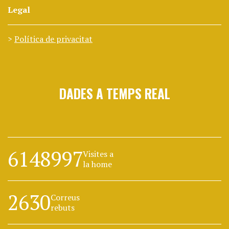
Legal
Política de privacitat
DADES A TEMPS REAL
6148997
Visites a
la home
2630
Correus
rebuts