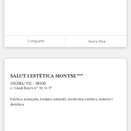
Compartir
Veure fitxa
SALUT I ESTÈTICA MONTSE ***
OSONA/ VIC - 08500
c/ Candi Bayés nº 39, 1r-3ª
Estètica avançada, teràpies naturals, medecina estètica, nutrició i
dietètica.