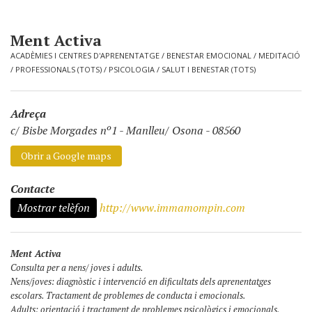
Ment Activa
ACADÈMIES I CENTRES D'APRENENTATGE
/
BENESTAR EMOCIONAL
/
MEDITACIÓ
/
PROFESSIONALS (TOTS)
/
PSICOLOGIA
/
SALUT I BENESTAR (TOTS)
Adreça
c/ Bisbe Morgades nº1
-
Manlleu/ Osona - 08560
Obrir a Google maps
Contacte
Mostrar telèfon
http://www.immamompin.com
Ment Activa
Consulta per a nens/ joves i adults.
Nens/joves: diagnòstic i intervenció en dificultats dels aprenentatges
escolars. Tractament de problemes de conducta i emocionals.
Adults: orientació i tractament de problemes psicològics i emocionals.