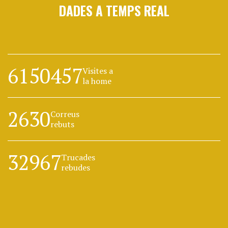
DADES A TEMPS REAL
6150457
Visites a
la home
2630
Correus
rebuts
32967
Trucades
rebudes