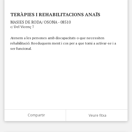
TERÀPIES I REHABILITACIONS ANAÏS
MASIES DE RODA/ OSONA - 08510
c/ Del Vicenç 7
Atenem a les persones amb discapacitats o que necessiten
rehabilitació. Reeduquem ment i cos per a que torni a activar-se i a
ser funcional.
Compartir
Veure fitxa