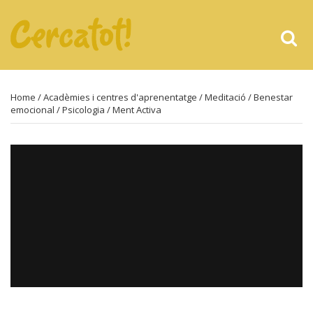
Home
/
Acadèmies i centres d'aprenentatge
/
Meditació
/
Benestar
emocional
/
Psicologia
/ Ment Activa