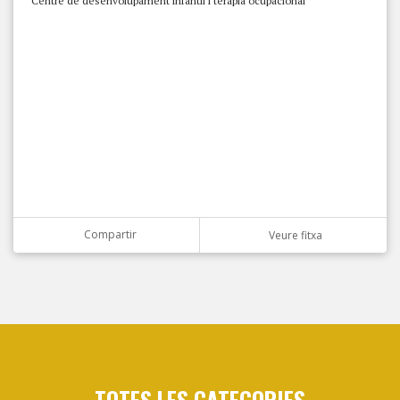
Centre de desenvolupament infantil i teràpia ocupacional
Compartir
Veure fitxa
TOTES LES CATEGORIES