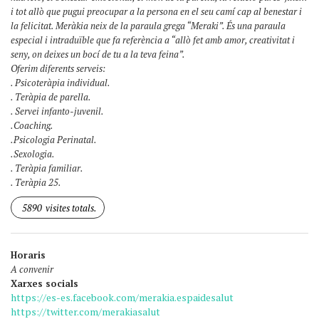
i tot allò que pugui preocupar a la persona en el seu camí cap al benestar i
la felicitat. Meràkia neix de la paraula grega “Meraki”. És una paraula
especial i intraduïble que fa referència a “allò fet amb amor, creativitat i
seny, on deixes un bocí de tu a la teva feina”.
Oferim diferents serveis:
. Psicoteràpia individual.
. Teràpia de parella.
. Servei infanto-juvenil.
.Coaching.
.Psicologia Perinatal.
.Sexologia.
. Teràpia familiar.
. Teràpia 25.
5890
visites totals.
Horaris
A convenir
Xarxes socials
https://es-es.facebook.com/merakia.espaidesalut
https://twitter.com/merakiasalut