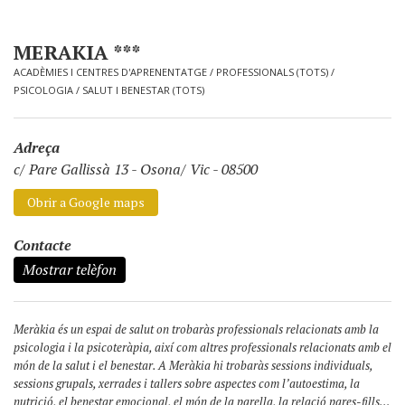
MERAKIA ***
ACADÈMIES I CENTRES D'APRENENTATGE
/
PROFESSIONALS (TOTS)
/
PSICOLOGIA
/
SALUT I BENESTAR (TOTS)
Adreça
c/ Pare Gallissà 13
-
Osona/ Vic - 08500
Obrir a Google maps
Contacte
Mostrar telèfon
Meràkia és un espai de salut on trobaràs professionals relacionats amb la
psicologia i la psicoteràpia, així com altres professionals relacionats amb el
món de la salut i el benestar. A Meràkia hi trobaràs sessions individuals,
sessions grupals, xerrades i tallers sobre aspectes com l’autoestima, la
nutrició, el benestar emocional, el món de la parella, la relació pares-fills…