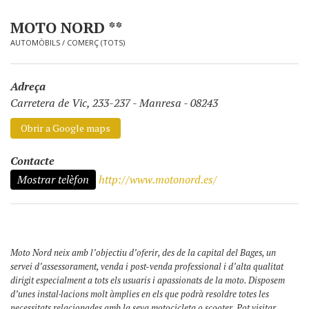
MOTO NORD **
AUTOMÒBILS
/
COMERÇ (TOTS)
Adreça
Carretera de Vic, 233-237
-
Manresa - 08243
Obrir a Google maps
Contacte
Mostrar telèfon
http://www.motonord.es/
Moto Nord neix amb l’objectiu d’oferir, des de la capital del Bages, un
servei d’assessorament, venda i post-venda professional i d’alta qualitat
dirigit especialment a tots els usuaris i apassionats de la moto. Disposem
d’unes instal·lacions molt àmplies en els que podrà resoldre totes les
necessitats relacionades amb la seva motocicleta o scooter. Pot visitar