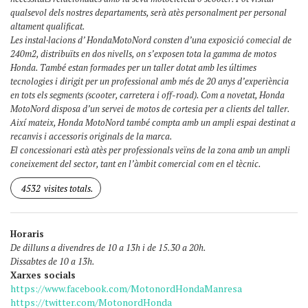
qualsevol dels nostres departaments, serà atès personalment per personal
altament qualificat.
Les instal·lacions d’ HondaMotoNord consten d’una exposició comecial de
240m2, distribuïts en dos nivells, on s’exposen tota la gamma de motos
Honda. També estan formades per un taller dotat amb les últimes
tecnologies i dirigit per un professional amb més de 20 anys d’experiència
en tots els segments (scooter, carretera i off-road). Com a novetat, Honda
MotoNord disposa d’un servei de motos de cortesia per a clients del taller.
Així mateix, Honda MotoNord també compta amb un ampli espai destinat a
recanvis i accessoris originals de la marca.
El concessionari està atès per professionals veïns de la zona amb un ampli
coneixement del sector, tant en l’àmbit comercial com en el tècnic.
4532
visites totals.
Horaris
De dilluns a divendres de 10 a 13h i de 15.30 a 20h.
Dissabtes de 10 a 13h.
Xarxes socials
https://www.facebook.com/MotonordHondaManresa
https://twitter.com/MotonordHonda