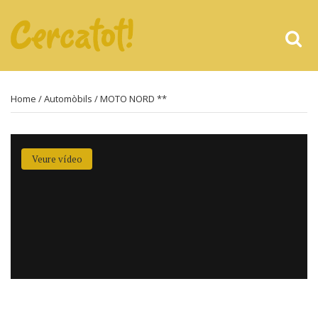
Home
/
Automòbils
/ MOTO NORD **
Veure vídeo