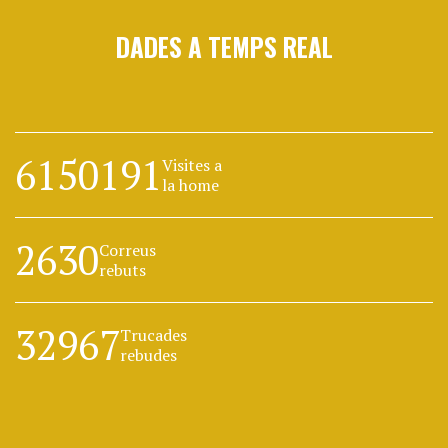
DADES A TEMPS REAL
6150191
Visites a
la home
2630
Correus
rebuts
32967
Trucades
rebudes