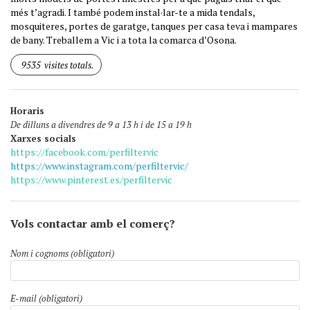
més t’agradi. I també podem instal·lar-te a mida tendals,
mosquiteres, portes de garatge, tanques per casa teva i mampares
de bany. Treballem a Vic i a tota la comarca d’Osona.
9535
visites totals.
Horaris
De dilluns a divendres de 9 a 13 h i de 15 a 19 h
Xarxes socials
https://facebook.com/perfiltervic
https://www.instagram.com/perfiltervic/
https://www.pinterest.es/perfiltervic
Vols contactar amb el comerç?
Nom i cognoms (obligatori)
E-mail (obligatori)