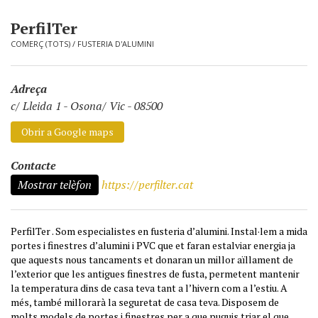
PerfilTer
COMERÇ (TOTS)
/
FUSTERIA D'ALUMINI
Adreça
c/ Lleida 1
-
Osona/ Vic - 08500
Obrir a Google maps
Contacte
Mostrar telèfon
https://perfilter.cat
PerfilTer . Som especialistes en fusteria d’alumini. Instal·lem a mida
portes i finestres d’alumini i PVC que et faran estalviar energia ja
que aquests nous tancaments et donaran un millor aïllament de
l’exterior que les antigues finestres de fusta, permetent mantenir
la temperatura dins de casa teva tant a l’hivern com a l’estiu. A
més, també millorarà la seguretat de casa teva. Disposem de
molts models de portes i finestres per a que puguis triar el que