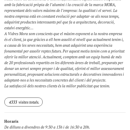
amb la fabricació pròpia de l’alumini i la creació de la marca MORA,
representant dels valors màxims de l’empresa: la qualitat i el servei. La
nostra empresa està en constant evolució per adaptar-se als nous temps,
adquirint productes interessants pel que fa a arquitectura, decoració,
estalvi energètic…
A Vidres Mora som conscients que el màxim exponent a la nostra empresa
és el client, ja que gràcies a ell hem assolit el nivell que actualment tenim i,
a causa de les seves necessitats, hem anat adquirint una experiència
fonamental per assolir reptes futurs. Per aquest motiu tenim com a prioritat
oferir la millor atenció. Actualment, comptem amb un equip humà de més
de 20 professionals repartits en les diferents àrees de treball, preparats per
donar un servei sempre proper i de qualitat, oferint el millor assessorament
personalitzat, proposant solucions estructurals o decoratives innovadores i
adaptant-nos a les necessitats concretes del client i del projecte.
La satisfacció dels nostres clients és la millor publicitat que tenim.
4333
visites totals.
Horaris
De dilluns a divendres de 9:30 a 13h i de 16:30 a 20h.