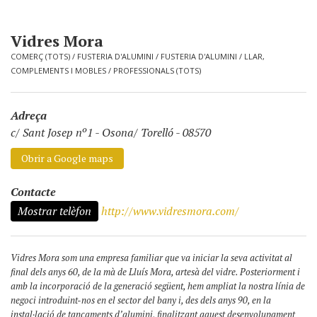
Vidres Mora
COMERÇ (TOTS)
/
FUSTERIA D'ALUMINI
/
FUSTERIA D'ALUMINI
/
LLAR,
COMPLEMENTS I MOBLES
/
PROFESSIONALS (TOTS)
Adreça
c/ Sant Josep nº1
-
Osona/ Torelló - 08570
Obrir a Google maps
Contacte
Mostrar telèfon
http://www.vidresmora.com/
Vidres Mora som una empresa familiar que va iniciar la seva activitat al
final dels anys 60, de la mà de Lluís Mora, artesà del vidre. Posteriorment i
amb la incorporació de la generació següent, hem ampliat la nostra línia de
negoci introduint-nos en el sector del bany i, des dels anys 90, en la
instal·lació de tancaments d’alumini, finalitzant aquest desenvolupament