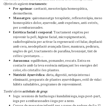
Oferim els següents
tractaments:
Per aprimar
: cavitació, mesoteràpia homeopàtica,
dermotherm.
Massatges
: quiromassatge terapèutic, reflexoteràpia, meso
homeopàtics dolor, ayurvedic, amb espelmes, anti-estrés,
per a embarassades.
Estètica facial i corporal
: Tractament enpitsu per
rejovenir la pell, higiene facial, micropigmentació,
radiofreqüència per activar la regeneració cel·lular, depilació
amb cera, neodepilació avançada làser, manicura, pedicura,
ungles de gel, tractaments de parafina, bronzejat, tint de
celles i pestanyes….
Aurasoma
: equilibrium, pomander, rescats. Entra en
contacte amb la teva essència mitjançant les energies del
color, els cristalls i les plantes.
Nutrició Ayurvèdica
: dieta, digestió, neteja interna i
eliminació, preparats de plantes ayurvèdiques, estil de vida i
hàbits saludables, programes de rejoveniment.
També oferim
activitats de grup
:
Ioga: sessions de hatha ioga i kundalini ioga, ioga post-part,
ioga per a embarassades i ioga per a nens.
Cursos de massatge infantil per a pares de nadons de 0 a 12