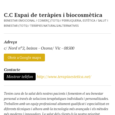
C.C Espai de teràpies i biocosmètica
BENESTAR EMOCIONAL
/
COMERÇ (TOTS)
/
PERRUQUERIA, ESTÈTICA
/
SALUT I
BENESTAR (TOTS)
/
TERÀPIES NATURALS/ALTERNATIVES
Adreça
c/ Nord nº2, baixos
-
Osona/ Vic - 08500
Obrir a Google maps
Contacte
Mostrar telèfon
http://www.terapiaestetica.net/
Tenim cura de la salut dels nostres pacients i fomentem el seu benestar
personal a través de solucions terapèutiques individuals i personalitzades.
Treballem amb un equip professional altament qualificat i especialitzat en
diferents tècniques i alhora amb la tecnologia més avançada i els mètodes
més moderns i innovadors. La salut dels clients és la nostra prioritat.