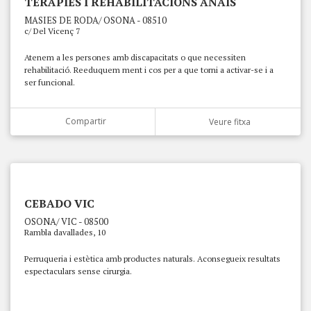
TERÀPIES I REHABILITACIONS ANAÏS
MASIES DE RODA/ OSONA - 08510
c/ Del Vicenç 7
Atenem a les persones amb discapacitats o que necessiten
rehabilitació. Reeduquem ment i cos per a que torni a activar-se i a
ser funcional.
Compartir
Veure fitxa
CEBADO VIC
OSONA/ VIC - 08500
Rambla davallades, 10
Perruqueria i estètica amb productes naturals. Aconsegueix resultats
espectaculars sense cirurgia.