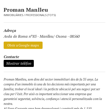
Proman Manlleu
IMMOBILIÀRIES
/
PROFESSIONALS (TOTS)
Adreça
Avda de Roma nº83
-
Manlleu/ Osona - 08560
Obrir a Google maps
Contacte
Mostrar telèfon
Proman Manlleu, som dins del sector immobiliari des de fa 35 anys. La
compra d’un immoble és una de les decisions més importants per una
família; trobar el local ideal i la perfecte ubicació pel seu negoci pot ser
clau per l’èxit. Per això es important seleccionar una empresa que
garanteixi seguretat, solvència, confiança i atenció personalitzada com la
nostra.
Al llarg d’aquests anys hem desenvolupat i construït més de 1.510