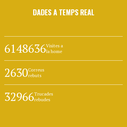
DADES A TEMPS REAL
6148636
Visites a
la home
2630
Correus
rebuts
32966
Trucades
rebudes