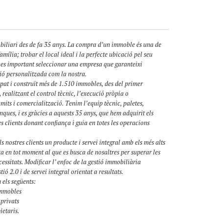
biliari des de fa 35 anys. La compra d’un immoble és una de
mília; trobar el local ideal i la perfecte ubicació pel seu
xò es important seleccionar una empresa que garanteixi
ció personalitzada com la nostra.
pat i construït més de 1.510 immobles, des del primer
, realitzant el control tècnic, l’execució pròpia o
mits i comercialització. Tenim l’equip tècnic, paletes,
nques, i es gràcies a aquests 35 anys, que hem adquirit els
s clients donant confiança i guia en totes les operacions
ls nostres clients un producte i servei integral amb els més alts
a en tot moment al que es busca de nosaltres per superar les
ecessitats. Modificar l’ enfoc de la gestió immobiliària
ió 2.0 i de servei integral orientat a resultats.
 els següents:
immobles
 privats
ietaris.