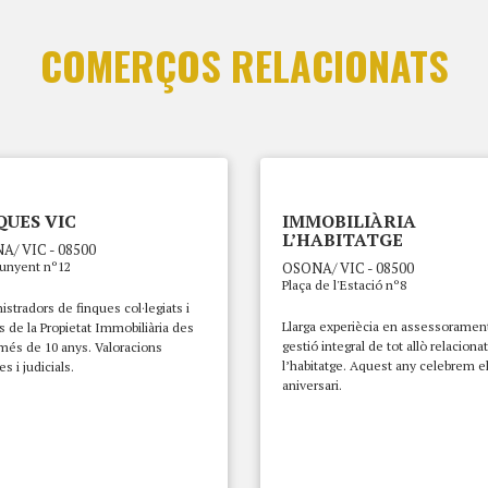
COMERÇOS RELACIONATS
QUES VIC
IMMOBILIÀRIA
L’HABITATGE
A/ VIC - 08500
Junyent nº12
OSONA/ VIC - 08500
Plaça de l'Estació nº8
stradors de finques col·legiats i
Llarga experiècia en assessorament
 de la Propietat Immobiliària des
gestió integral de tot allò relacion
més de 10 anys. Valoracions
l’habitatge. Aquest any celebrem e
es i judicials.
aniversari.