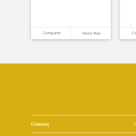
Compartir
Co
Veure fitxa
Comerç