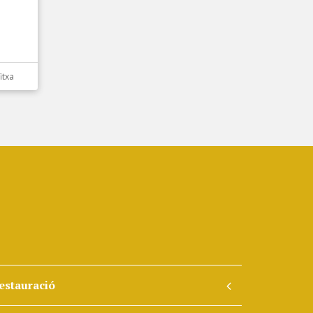
itxa
estauració