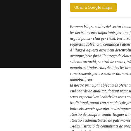
Obrir a Google maps
Proman Vic, som dins del sector immo
les decisions més importants per una fa
negoci pot ser clau per l’èxit. Per ai
seguretat, solvència, confiança i aten
Al llarg d’aquests anys hem desenvolu
avantprojecte fins a l’entrega de claus
subcontractació, control de costos, trà
manobres i industrials de totes les bra
coneixements per assessorar als nostre
immobiliàries
El nostre principal objectiu és oferir a
estàndards de qualitat, donant respost
seves expectatives i cobrir les seves n
tradicional, anant cap a models de gest
Entre els serveis que oferim destaquem
. Gestió de compra-venda-lloguer d’
. Gestió i administració de patrimonis
. Administració de comunitats de prop