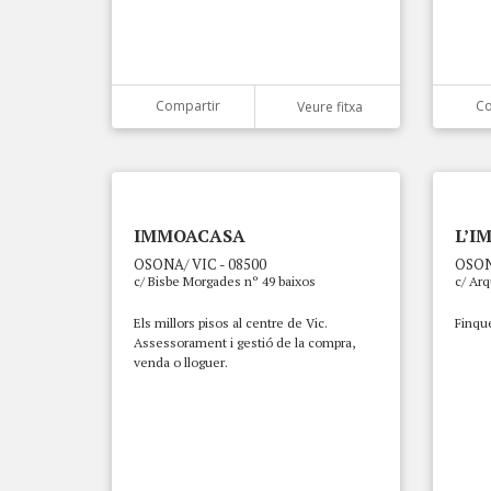
Compartir
Co
Veure fitxa
IMMOACASA
L’I
OSONA/ VIC - 08500
OSON
c/ Bisbe Morgades nº 49 baixos
c/ Ar
Els millors pisos al centre de Vic.
Finque
Assessorament i gestió de la compra,
venda o lloguer.