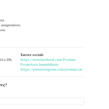
res.
b asseguradores.
ions.
Xarxes socials
https://www.facebook.com/Proman-
 16 a 20h.
Promotora-Immobiliaria
https://www.instagram.com/proman.cat
erç?