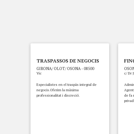
TRASPASSOS DE NEGOCIS
FIN
GIRONA/ OLOT/ OSONA - 08500
OSON
Vic
c/ Dr 
Especialistes en el traspàs integral de
Admini
negocis.Oferim la màxima
Agents
professionalitat i discreció.
de fa 
privad