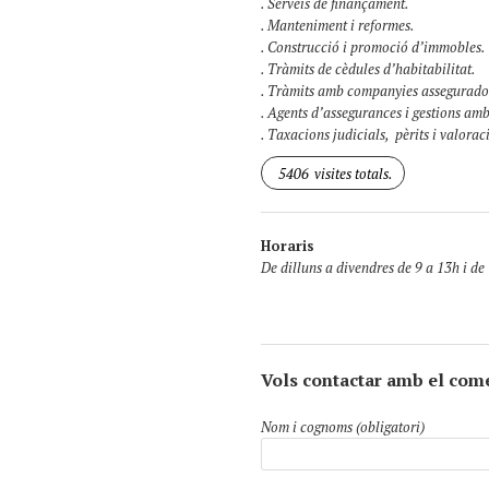
. Serveis de finançament.
. Manteniment i reformes.
. Construcció i promoció d’immobles.
. Tràmits de cèdules d’habitabilitat.
. Tràmits amb companyies assegurado
. Agents d’assegurances i gestions am
. Taxacions judicials, pèrits i valorac
5406
visites totals.
Horaris
De dilluns a divendres de 9 a 13h i de
Vols contactar amb el com
Nom i cognoms (obligatori)