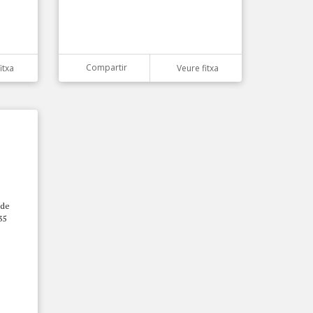
Compartir
itxa
Veure fitxa
 de
35