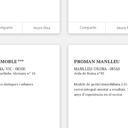
mpartir
Compartir
Veure fitxa
Veure f
MMOBLE ***
PROMAN MANLLEU
A/ VIC - 08500
MANLLEU/ OSONA - 08560
quebisbe Alemany nº 10
Avda de Roma nº83
s rústiques i urbanes.
Models de gestió immobiliària 2.0 i
servei integral orientat a resultats. 
anys d’experiència en el sector.