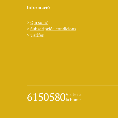
Informació
Qui som?
Subscripció i condicions
Tarifes
6150580
Visites a
la home