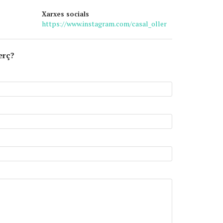
Xarxes socials
https://www.instagram.com/casal_oller
erç?