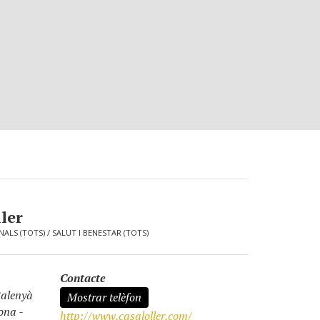
ler
NALS (TOTS)
/
SALUT I BENESTAR (TOTS)
Contacte
Balenyà
Mostrar telèfon
ona -
http://www.casaloller.com/