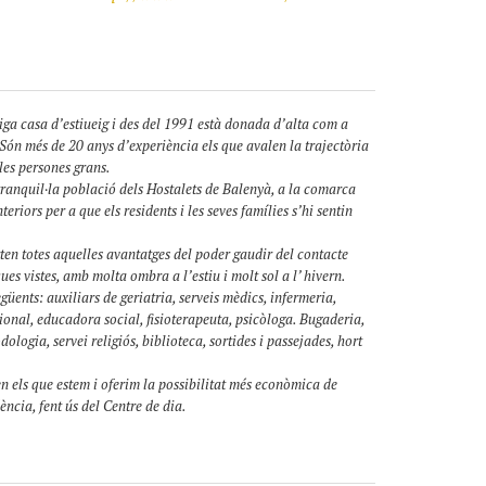
iga casa d’estiueig i des del 1991 està donada d’alta com a
 Són més de 20 anys d’experiència els que avalen la trajectòria
 les persones grans.
 tranquil·la població dels Hostalets de Balenyà, a la comarca
eriors per a que els residents i les seves famílies s’hi sentin
porten totes aquelles avantatges del poder gaudir del contacte
es vistes, amb molta ombra a l’estiu i molt sol a l’ hivern.
egüents: auxiliars de geriatria, serveis mèdics, infermeria,
ional, educadora social, fisioterapeuta, psicòloga. Bugaderia,
logia, servei religiós, biblioteca, sortides i passejades, hort
en els que estem i oferim la possibilitat més econòmica de
ència, fent ús del Centre de dia.