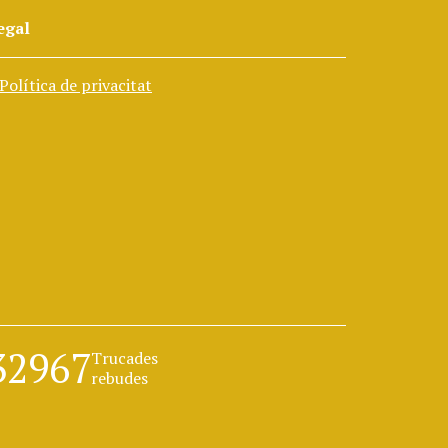
egal
Política de privacitat
32967
Trucades
rebudes