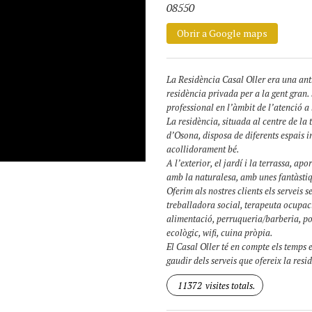
08550
Obrir a Google maps
La Residència Casal Oller era una ant
residència privada per a la gent gran.
professional en l’àmbit de l’atenció a
La residència, situada al centre de la
d’Osona, disposa de diferents espais int
acollidorament bé.
A l’exterior, el jardí i la terrassa, a
amb la naturalesa, amb unes fantàstiqu
Oferim als nostres clients els serveis s
treballadora social, terapeuta ocupac
alimentació, perruqueria/barberia, podo
ecològic, wifi, cuina pròpia.
El Casal Oller té en compte els temps 
gaudir dels serveis que ofereix la resid
11372
visites totals.