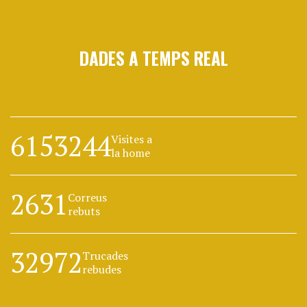
DADES A TEMPS REAL
6153244
Visites a
la home
2631
Correus
rebuts
32972
Trucades
rebudes