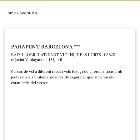
Home
/
Aventura
PARAPENT BARCELONA ***
BAIX LLOBREGAT/ SANT VICENÇ DELS HORTS - 08620
c/ Jacint Verdaguer nº 135, 1r B
Cursos de vol a diferent nivell i vols biplaça de diferents tipus amb
professionals titulats i mesures de seguretat que superen els
estàndards del sector.