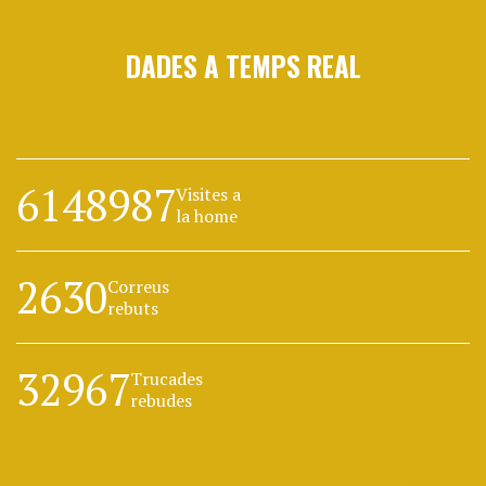
DADES A TEMPS REAL
6148987
Visites a
la home
2630
Correus
rebuts
32967
Trucades
rebudes