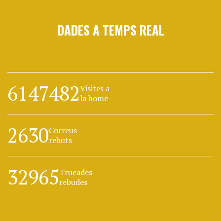
DADES A TEMPS REAL
6147482
Visites a
la home
2630
Correus
rebuts
32965
Trucades
rebudes