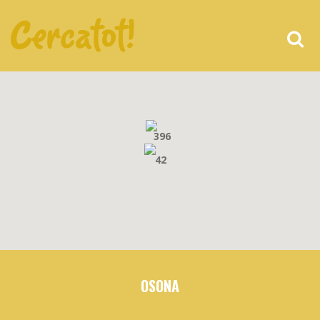
396
42
OSONA