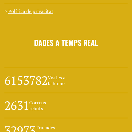
Política de privacitat
DADES A TEMPS REAL
6153782
Visites a
la home
2631
Correus
rebuts
32973
Trucades