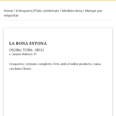
Home
/
Entrepans|Plats combinats
/
Mediterrània
/
Menjar per
emportar
LA BONA ESTONA
OSONA/ TONA - 08551
c/ Jaume Balmes 57
Croquetes, vermuts complerts i fets amb el millor producte, cuina
casolana i brasa.