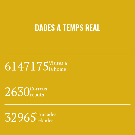
DADES A TEMPS REAL
6147175
Visites a
la home
2630
Correus
rebuts
32965
Trucades
rebudes