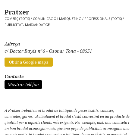
Pratxer
COMERÇ (TOTS)
/
COMUNICACIÓ I MÀRQUETING
/
PROFESSIONALS (TOTS)
/
PUBLICITAT, MARXANDATGE
Adreça
c/ Doctor Bayés nº6
-
Osona/ Tona - 08551
Obrir a Google maps
Contacte
Mostrar telèfon
A Pratxer treballem el brodat de tot tipus de peces textils: camises,
camisetes, gorres…Actualment el brodat s’està convertint en un producte de
qualitat per a aquells clients més exigents. Per exemple, amb una camiseta i
un bon brodat aconseguim més que una peça de publicitat: aconseguim una
peça de vestir. El brodat crea valor a tot tipus de peces tèxtils, aconseguint