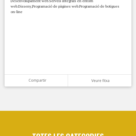
Desenvolupament web.Serveis integrals en entorn
web.Disseny,Programació de pàgines web.Programació de botigues
on-line
Compartir
Veure fitxa