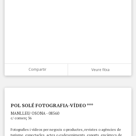
Compartir
Veure fitxa
POL SOLÉ FOTOGRAFIA-VÍDEO ***
MANLLEU/ OSONA - 08560
c/ comerç 36
Fotografies i vídeos per negocis o productes, revistes o agències de
turisme, espectacles, actes o esdeveniments, esports, encàrrecs de