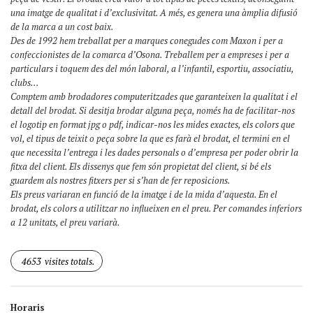
una imatge de qualitat i d’exclusivitat. A més, es genera una àmplia difusió
de la marca a un cost baix.
Des de 1992 hem treballat per a marques conegudes com Maxon i per a
confeccionistes de la comarca d’Osona. Treballem per a empreses i per a
particulars i toquem des del món laboral, a l’infantil, esportiu, associatiu,
clubs…
Comptem amb brodadores computeritzades que garanteixen la qualitat i el
detall del brodat. Si desitja brodar alguna peça, només ha de facilitar-nos
el logotip en format jpg o pdf, indicar-nos les mides exactes, els colors que
vol, el tipus de teixit o peça sobre la que es farà el brodat, el termini en el
que necessita l’entrega i les dades personals o d’empresa per poder obrir la
fitxa del client. Els dissenys que fem són propietat del client, si bé els
guardem als nostres fitxers per si s’han de fer reposicions.
Els preus variaran en funció de la imatge i de la mida d’aquesta. En el
brodat, els colors a utilitzar no influeixen en el preu. Per comandes inferiors
a 12 unitats, el preu variarà.
4653
visites totals.
Horaris