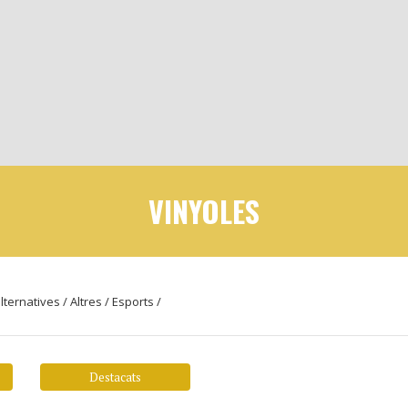
VINYOLES
lternatives
/
Altres
/
Esports
/
Destacats