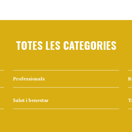
TOTES LES CATEGORIES
Professionals
R
Salut i benestar
T