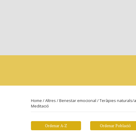
Home
/
Altres
/
Benestar emocional
/
Teràpies naturals/a
Meditació
Ordenar A-Z
Ordenar Població