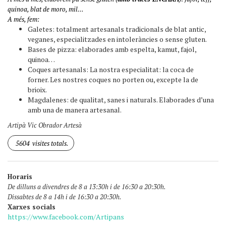
quinoa, blat de moro, mil…
A més, fem:
Galetes: totalment artesanals tradicionals de blat antic,
veganes, especialitzades en intoleràncies o sense gluten.
Bases de pizza: elaborades amb espelta, kamut, fajol,
quinoa…
Coques artesanals: La nostra especialitat: la coca de
forner. Les nostres coques no porten ou, excepte la de
brioix.
Magdalenes: de qualitat, sanes i naturals. Elaborades d’una
amb una de manera artesanal.
Artipà Vic Obrador Artesà
5604
visites totals.
Horaris
De dilluns a divendres de 8 a 13:30h i de 16:30 a 20:30h.
Dissabtes de 8 a 14h i de 16:30 a 20:30h.
Xarxes socials
https://www.facebook.com/Artipans