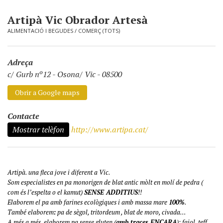
Artipà Vic Obrador Artesà
ALIMENTACIÓ I BEGUDES
/
COMERÇ (TOTS)
Adreça
c/ Gurb nº12
-
Osona/ Vic - 08500
Obrir a Google maps
Contacte
Mostrar telèfon
http://www.artipa.cat/
Artipà. una fleca jove i diferent a Vic.
Som especialistes en pa monorigen de blat antic mòlt en molí de pedra (
com és l’espelta o el kamut)
SENSE ADDITIUS
!!
Elaborem el pa amb farines ecològiques i amb massa mare
100%
.
També elaborem
:
pa de sègol, tritordeum , blat de moro, civada…
A més a més, elaborem pa sense gluten (
amb traces ENCARA
): fajol, teff,