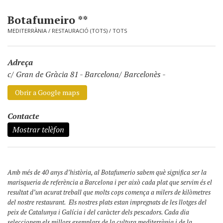
Botafumeiro **
MEDITERRÀNIA
/
RESTAURACIÓ (TOTS)
/
TOTS
Adreça
c/ Gran de Gràcia 81
-
Barcelona/ Barcelonès -
Obrir a Google maps
Contacte
Mostrar telèfon
Amb més de 40 anys d’història, al Botafumerio sabem què significa ser la
marisqueria de referència a Barcelona i per això cada plat que servim és el
resultat d’un acurat treball que molts cops comença a milers de kilòmetres
del nostre restaurant. Els nostres plats estan impregnats de les llotges del
peix de Catalunya i Galícia i del caràcter dels pescadors. Cada dia
seleccionem els millors exemplars de la cultura mediterrània i de la