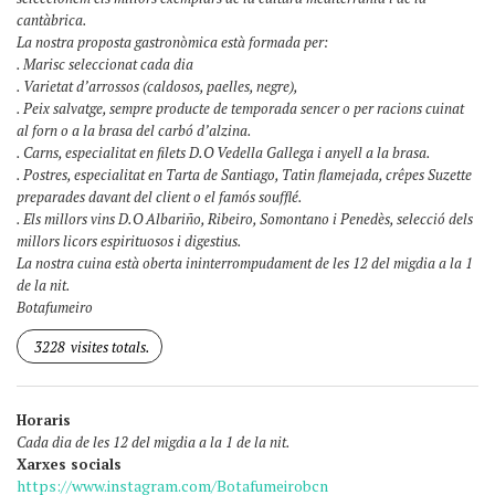
cantàbrica.
La nostra proposta gastronòmica està formada per:
. Marisc seleccionat cada dia
. Varietat d’arrossos (caldosos, paelles, negre),
. Peix salvatge, sempre producte de temporada sencer o per racions cuinat
al forn o a la brasa del carbó d’alzina.
. Carns, especialitat en filets D.O Vedella Gallega i anyell a la brasa.
. Postres, especialitat en Tarta de Santiago, Tatin flamejada, crêpes Suzette
preparades davant del client o el famós soufflé.
. Els millors vins D.O Albariño, Ribeiro, Somontano i Penedès, selecció dels
millors licors espirituosos i digestius.
La nostra cuina està oberta ininterrompudament de les 12 del migdia a la 1
de la nit.
Botafumeiro
3228
visites totals.
Horaris
Cada dia de les 12 del migdia a la 1 de la nit.
Xarxes socials
https://www.instagram.com/Botafumeirobcn