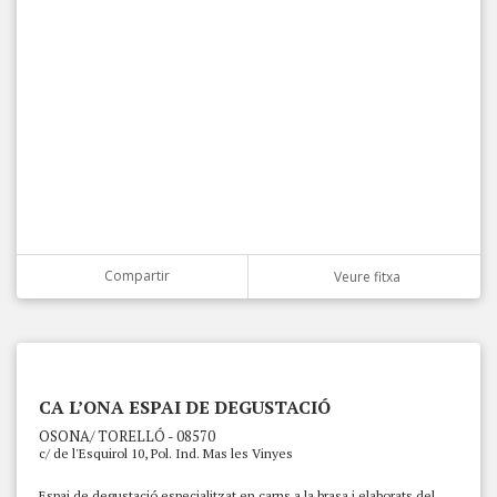
Compartir
Veure fitxa
CA L’ONA ESPAI DE DEGUSTACIÓ
OSONA/ TORELLÓ - 08570
c/ de l'Esquirol 10, Pol. Ind. Mas les Vinyes
Espai de degustació especialitzat en carns a la brasa i elaborats del