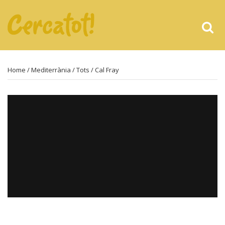
Home
/
Mediterrània
/
Tots
/ Cal Fray