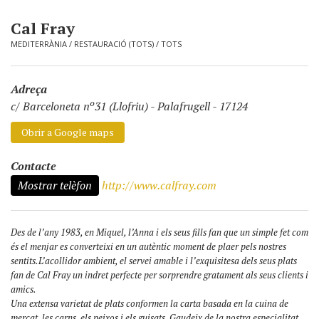
Cal Fray
MEDITERRÀNIA
/
RESTAURACIÓ (TOTS)
/
TOTS
Adreça
c/ Barceloneta nº31 (Llofriu)
-
Palafrugell - 17124
Obrir a Google maps
Contacte
Mostrar telèfon
http://www.calfray.com
Des de l’any 1983, en Miquel, l’Anna i els seus fills fan que un simple fet com
és el menjar es converteixi en un autèntic moment de plaer pels nostres
sentits.L’acollidor ambient, el servei amable i l’exquisitesa dels seus plats
fan de Cal Fray un indret perfecte per sorprendre gratament als seus clients i
amics.
Una extensa varietat de plats conformen la carta basada en la cuina de
mercat, les carns, els peixos i els guisats. Gaudeix de la nostra especialitat