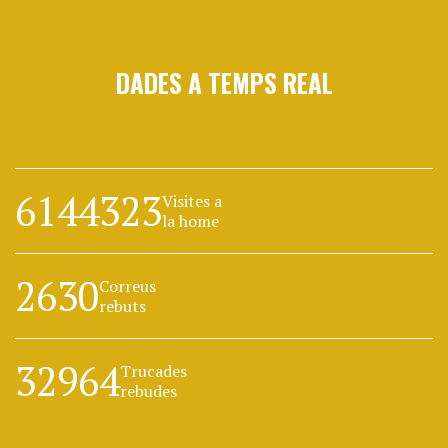
DADES A TEMPS REAL
6144323
Visites a
la home
2630
Correus
rebuts
32964
Trucades
rebudes