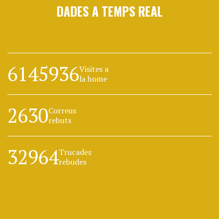
DADES A TEMPS REAL
6145936
Visites a
la home
2630
Correus
rebuts
32964
Trucades
rebudes