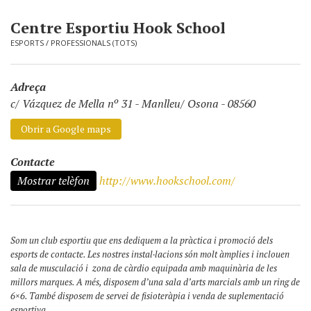
Centre Esportiu Hook School
ESPORTS
/
PROFESSIONALS (TOTS)
Adreça
c/ Vázquez de Mella nº 31
-
Manlleu/ Osona - 08560
Obrir a Google maps
Contacte
Mostrar telèfon
http://www.hookschool.com/
Som un club esportiu que ens dediquem a la pràctica i promoció dels
esports de contacte. Les nostres instal·lacions són molt àmplies i inclouen
sala de musculació i zona de càrdio equipada amb maquinària de les
millors marques. A més, disposem d’una sala d’arts marcials amb un ring de
6×6. També disposem de servei de fisioteràpia i venda de suplementació
esportiva.