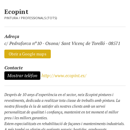
Ecopint
PINTURA
/
PROFESSIONALS (TOTS)
Adreça
c/ Pedraforca nº10
-
Osona/ Sant Vicenç de Torelló - 08571
Obrir a Google maps
Contacte
Mostrar telèfon
http://www.ecopint.es/
Després de 10 anys d’experiència en el sector, neix Ecopint pintures i
revestiments, dedicada a realitzar tota classe de treballs amb pintura. La
nostra filosofia és la de satisfer als nostres clients amb un servei
personalitzat de qualitat i confiança, mantenint en tot moment el millor
preu i les millors garanties.
Estem especialitzats en rehabilitació de façanes i manteniments industrials.
A més també us oferim els següents serveis: bastides, arrebossats,