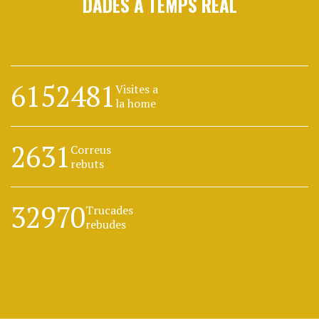
DADES A TEMPS REAL
6152481
Visites a
la home
2631
Correus
rebuts
32970
Trucades
rebudes