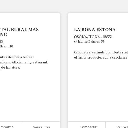
TAL RURAL MAS
LA BONA ESTONA
ANC
OSONA/ TONA - 08551
92
c/ Jaume Balmes 57
3b km 10
Croquetes, vermuts complerts i fe
nts sales per a festes i
el millor producte, cuina casolana i
acions. Allotjament, restaurant.
de la natura.
mpartir
Compartir
Veure fitxa
Veure f