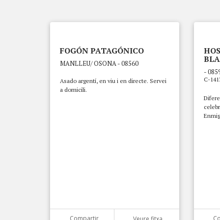
FOGÓN PATAGÓNICO
HOS
BL
MANLLEU/ OSONA - 08560
- 085
C-141
Asado argentí, en viu i en directe. Servei
a domicili.
Difere
celebr
Enmig 
Compartir
Co
Veure fitxa