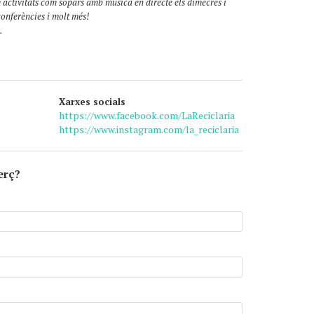
 activitats com sopars amb música en directe els dimecres i
conferències i molt més!
.
Xarxes socials
https://www.facebook.com/LaReciclaria
https://www.instagram.com/la_reciclaria
erç?