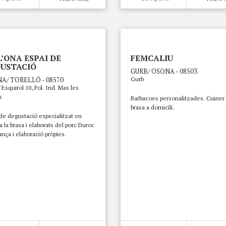
L’ONA ESPAI DE
FEMCALIU
USTACIÓ
GURB/ OSONA - 08503
A/ TORELLÓ - 08570
Gurb
l'Esquirol 10, Pol. Ind. Mas les
s
Barbacoes personalitzades. Cuiner
brasa a domicili.
de degustació especialitzat en
a la brasa i elaborats del porc Duroc
ança i elaboració pròpies.