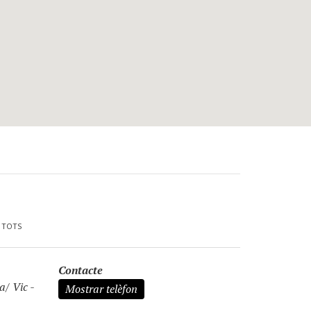
/
TOTS
Contacte
/ Vic -
Mostrar telèfon