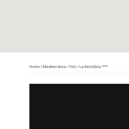
Home
/
Mediterrània
/
Tots
/ La Reciclària ***