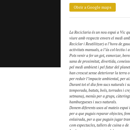
Obrir a Google maps
La Reciclaria és un nou espai a Vic que
viure amb respecte envers el medi ambie
Reciclar i Reutilitzar) a l’hora de ga
activitats manuals, a l’ús col·lectiu i
Pots venir a fer un got, esmorzar, ber
sana de proximitat, divertida, coneixe
pel medi ambient i pel futur del planet
han crescut sense deteriorar la terra 
per reduir l’impacte ambiental, per a
Durant tot el dia fem sucs naturals i 
temporada, batuts, bols, torrades i cr
setmana), menús per a grups, càtering
hamburgueses i sucs naturals.
Donem diferents usos al mateix espai i
per a que puguis reparar objectes, fe
enlairada, per a que puguin jugar tra
com espectacles, tallers de cuina o de 