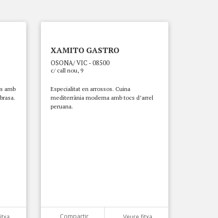
XAMITO GASTRO
OSONA/ VIC - 08500
c/ call nou, 9
ts amb
Especialitat en arrossos. Cuina
 brasa.
mediterrània moderna amb tocs d’arrel
peruana.
Compartir
itxa
Veure fitxa