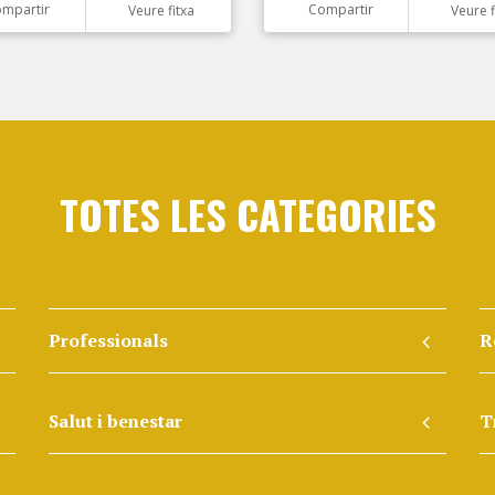
mpartir
Compartir
Veure fitxa
Veure f
TOTES LES CATEGORIES
Professionals
R
Salut i benestar
T