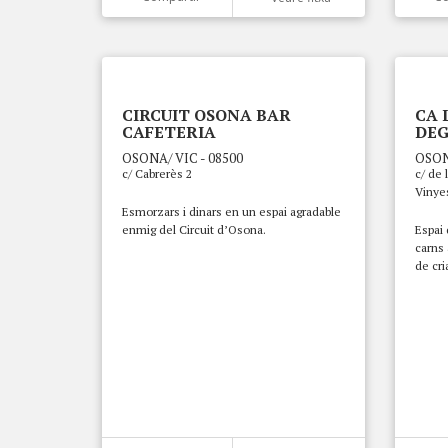
CIRCUIT OSONA BAR
CA 
CAFETERIA
DEG
OSONA/ VIC - 08500
OSON
c/ Cabrerès 2
c/ de 
Vinye
Esmorzars i dinars en un espai agradable
enmig del Circuit d’Osona.
Espai 
carns 
de cri