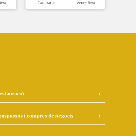
Compartir
itxa
Veure fitxa
estauració
raspassos i compres de negocis