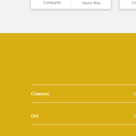
Compartir
Co
Veure fitxa
Comerç
Oci