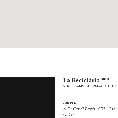
La Reciclària ***
MEDITERRÀNIA
/
RESTAURACIÓ (TOTS)
Adreça
c/ Dr Candi Bayés nº32
-
Osona
08500