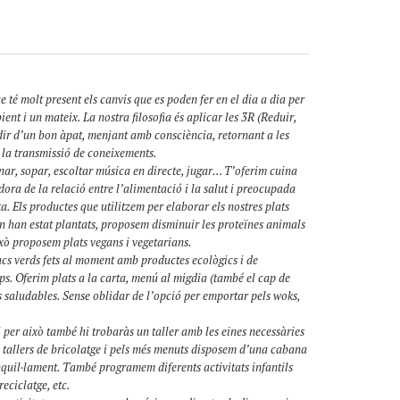
 té molt present els canvis que es poden fer en el dia a dia per
nt i un mateix. La nostra filosofia és aplicar les 3R (Reduir,
udir d’un bon àpat, menjant amb consciència, retornant a les
 a la transmissió de coneixements.
enar, sopar, escoltar música en directe, jugar… T’oferim cuina
dora de la relació entre l’alimentació i la salut i preocupada
a. Els productes que utilitzem per elaborar els nostres plats
on han estat plantats, proposem disminuir les proteïnes animals
ixò proposem plats vegans i vegetarians.
sucs verds fets al moment amb productes ecològics i de
eps. Oferim plats a la carta, menú al migdia (també el cap de
s saludables. Sense oblidar de l’opció per emportar pels woks,
 per això també hi trobaràs un taller amb les eines necessàries
m tallers de bricolatge i pels més menuts disposem d’una cabana
nquil·lament. També programem diferents activitats infantils
reciclatge, etc.