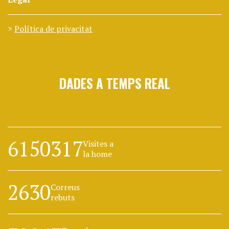
Política de privacitat
DADES A TEMPS REAL
6150317
Visites a
la home
2630
Correus
rebuts