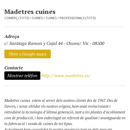
Madetres cuines
COMERÇ (TOTS)
/
CUINES
/
CUINES
/
PROFESSIONALS (TOTS)
Adreça
c/ Santiago Ramon y Cajal 44
-
Osona/ Vic - 08500
Obrir a Google maps
Contacte
Mostrar telèfon
http://www.madetres.es/
Madetres cuines estem al servei dels nostres clients des de 1967. Des de
llavors, i sense oblidar els nostres orígens, hem anat evolucionant i
introduïnt la tecnologia d’última generació, tant a les plantes d’acoblament
com de producció, i hem esdevingut un referent de qualitat i avantguarda en
la fabricació i venda de cuines de tot tipus.
Actualment hem consolidat la nostra presència tant en dels mercats