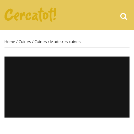
Home
/
Cuines
/
Cuines
/ Madetres cuines