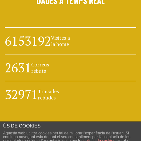
DADES A TEMPS REAL
6153192
Visites a
la home
2631
Correus
rebuts
32971
Trucades
rebudes
ÚS DE COOKIES
Aquesta web utilitza cookies per tal de millorar l'experiència de l'usuari. Si
continua navegant està donant el seu consentiment per l'acceptació de les
esmentades cookies i l'acceptació de la nostra
política de cookies
, apreta