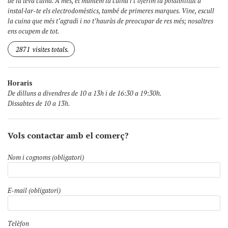
de la teva cuina. A més, et muntem la cuina i t’oferim la possibilitat d’
instal·lar-te els electrodomèstics, també de primeres marques. Vine, escull
la cuina que més t’agradi i no t’hauràs de preocupar de res més; nosaltres
ens ocupem de tot.
2871
visites totals.
Horaris
De dilluns a divendres de 10 a 13h i de 16:30 a 19:30h.
Dissabtes de 10 a 13h.
Vols contactar amb el comerç?
Nom i cognoms (obligatori)
E-mail (obligatori)
Telèfon