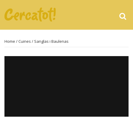
Home
/
Cuines
/ Sanglas i Baulenas