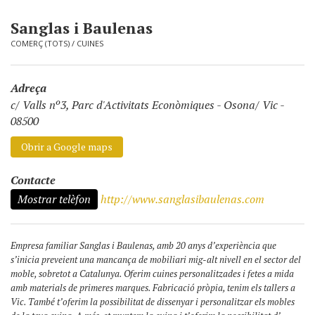
Sanglas i Baulenas
COMERÇ (TOTS)
/
CUINES
Adreça
c/ Valls nº3, Parc d'Activitats Econòmiques
-
Osona/ Vic -
08500
Obrir a Google maps
Contacte
Mostrar telèfon
http://www.sanglasibaulenas.com
Empresa familiar Sanglas i Baulenas, amb 20 anys d’experiència que
s’inicia preveient una mancança de mobiliari mig-alt nivell en el sector del
moble, sobretot a Catalunya. Oferim cuines personalitzades i fetes a mida
amb materials de primeres marques. Fabricació pròpia, tenim els tallers a
Vic. També t’oferim la possibilitat de dissenyar i personalitzar els mobles