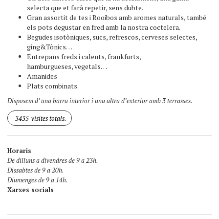
selecta que et farà repetir, sens dubte.
Gran assortit de tes i Rooibos amb aromes naturals, també
els pots degustar en fred amb la nostra coctelera.
Begudes isotòniques, sucs, refrescos, cerveses selectes,
ging&Tònics…
Entrepans freds i calents, frankfurts,
hamburgueses, vegetals…
Amanides
Plats combinats.
Disposem d’ una barra interior i una altra d’exterior amb 3 terrasses.
3435
visites totals.
Horaris
De dilluns a divendres de 9 a 23h.
Dissabtes de 9 a 20h.
Diumenges de 9 a 14h.
Xarxes socials