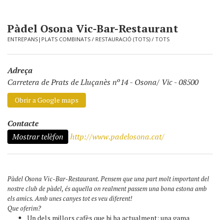
Pàdel Osona Vic-Bar-Restaurant
ENTREPANS|PLATS COMBINATS
/
RESTAURACIÓ (TOTS)
/
TOTS
Adreça
Carretera de Prats de Lluçanès nº14
-
Osona/ Vic - 08500
Obrir a Google maps
Contacte
Mostrar telèfon
http://www.padelosona.cat/
Pàdel Osona Vic-Bar-Restaurant. Pensem que una part molt important del
nostre club de pàdel, és aquella on realment passem una bona estona amb
els amics. Amb unes canyes tot es veu diferent!
Que oferim?
Un dels millors cafès que hi ha actualment; una gama