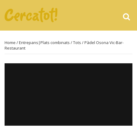
Home
/
Entrepans|Plats combinats
/
Tots
/ Pàdel Osona Vic-Bar-
Restaurant