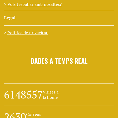
Vols treballar amb nosaltes?
Legal
Política de privacitat
DADES A TEMPS REAL
6148557
Visites a
la home
2630
Correus