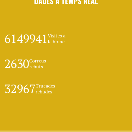
DADES A TEMPS REAL
6149941
Visites a
la home
2630
Correus
rebuts
32967
Trucades
rebudes