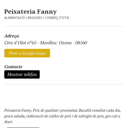
Peixateria Fanny
ALIMENTACIÓ I BEGUDES
/
COMERÇ (TOTS)
Adreça
Ctra d'Olot nº65
-
Manlleu/ Osona - 08560
Obrir a Google maps
Contacte
Mostrar telèfon
Peixateria Fanny. Peix de qualitat i proximitat. Bacallà remullat cada dia,
pesca salada, elaboració de caldos de peix i de sofregits de peix, gra cuit a
diari.