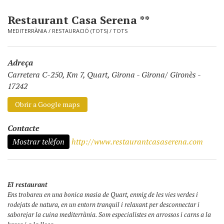
Restaurant Casa Serena **
MEDITERRÀNIA
/
RESTAURACIÓ (TOTS)
/
TOTS
Adreça
Carretera C-250, Km 7, Quart, Girona
-
Girona/ Gironès -
17242
Obrir a Google maps
Contacte
Mostrar telèfon
http://www.restaurantcasaserena.com
El restaurant
Ens trobareu en una bonica masia de Quart, enmig de les vies verdes i
rodejats de natura, en un entorn tranquil i relaxant per desconnectar i
saborejar la cuina mediterrània. Som especialistes en arrossos i carns a la