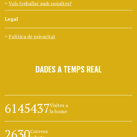
Vols treballar amb nosaltes?
Legal
Política de privacitat
DADES A TEMPS REAL
6145437
Visites a
la home
2630
Correus