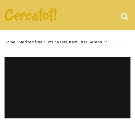
Home
/
Mediterrània
/
Tots
/ Restaurant Casa Serena **