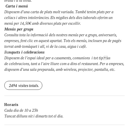
brasa i a la llosa.
Carta i menú
Disposem d’una carta de plats molt variada. També tenim plats per a
celíacs i altres intoleràncies. Els migdies dels dies laborals oferim un
menú per 14,50€ amb diversos plats per escollir.
Menús per grups
Consulta tota la informació dels nostres menús per a grups, aniversaris,
empreses, fent clic en aquest apartat. Tots els menús, inclouen pa de pagès
torrat amb tomàquet i all, vi de la casa, aigua i cafè.
Ba
nquets i celebracions
Disposem de l’espai ideal per a casaments, comunions i tot tipus
de celebracions, tant a l’aire lliure com a dins el restaurant. Per a empreses,
disposem d’una sala preparada, amb wireless, projector, pantalla, etc.
2494
visites totals.
Horaris
Cada dia de 10 a 23h
Tancat dilluns nit i dimarts tot el dia.