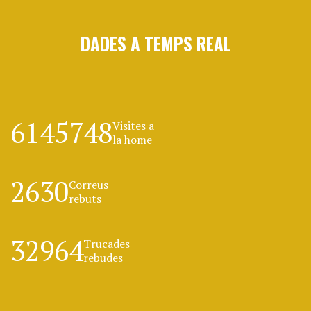
DADES A TEMPS REAL
6145748
Visites a
la home
2630
Correus
rebuts
32964
Trucades
rebudes