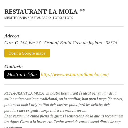
RESTAURANT LA MOLA **
MEDITERRÀNIA
/
RESTAURACIÓ (TOTS)
/
TOTS
Adreça
Ctra. C-154, km 27
-
Osona/ Santa Creu de Joglars - 08515
Obrir a Google maps
Contacte
Mostrar telèfon
http://www.restaurantlamola.com/
RESTAURANT LA MOLA . El nostre Restaurant és ideal per gaudir de la
millor cuina catalana tradicional, on la qualitat, bon preu i magnífic servei,
juntament amb l’originalitat dels nostres plats, farà les delícies dels
paladars més exigents i sorprendrà els més curiosos.
És en resum una cuina plena de gustos i sensacions, de la que us recomanem
les riques Carns a la brasa, etc. Tenim servei de carta i menú diari i de cap
de setmana.