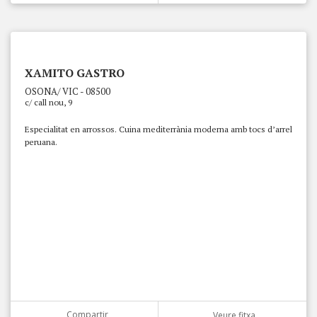
XAMITO GASTRO
OSONA/ VIC - 08500
c/ call nou, 9
Especialitat en arrossos. Cuina mediterrània moderna amb tocs d’arrel
peruana.
Compartir
Veure fitxa