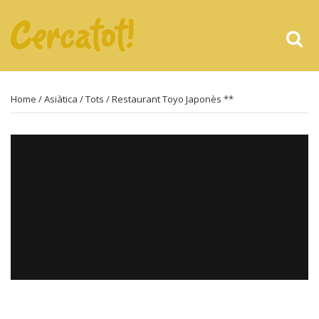
Home
/
Asiàtica
/
Tots
/ Restaurant Toyo Japonès **