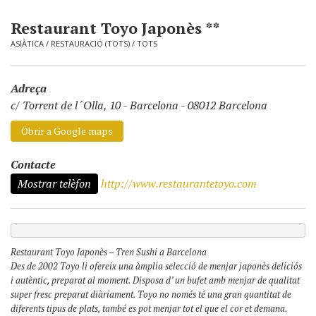
Restaurant Toyo Japonès **
ASIÀTICA
/
RESTAURACIÓ (TOTS)
/
TOTS
Adreça
c/ Torrent de l´Olla, 10
-
Barcelona - 08012 Barcelona
Obrir a Google maps
Contacte
Mostrar telèfon
http://www.restaurantetoyo.com
Restaurant Toyo Japonès – Tren Sushi a Barcelona
Des de 2002 Toyo li ofereix una àmplia selecció de menjar japonès deliciós
i autèntic, preparat al moment. Disposa d’ un bufet amb menjar de qualitat
super fresc preparat diàriament. Toyo no només té una gran quantitat de
diferents tipus de plats, també es pot menjar tot el que el cor et demana.