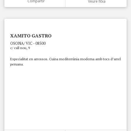
Compartir
Veure fitxa
XAMITO GASTRO
OSONA/ VIC - 08500
c/ call nou, 9
Especialitat en arrossos. Cuina mediterrània moderna amb tocs d’arrel
peruana.