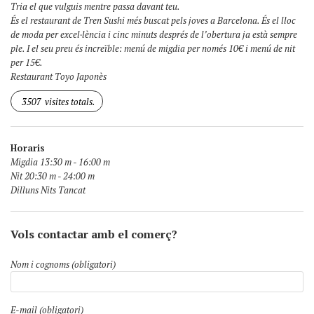
Tria el que vulguis mentre passa davant teu.
És el restaurant de Tren Sushi més buscat pels joves a Barcelona. És el lloc
de moda per excel·lència i cinc minuts després de l’obertura ja està sempre
ple. I el seu preu és increïble: menú de migdia per només 10€ i menú de nit
per 15€.
Restaurant Toyo Japonès
3507
visites totals.
Horaris
Migdia 13:30 m - 16:00 m
Nit 20:30 m - 24:00 m
Dilluns Nits Tancat
Vols contactar amb el comerç?
Nom i cognoms (obligatori)
E-mail (obligatori)