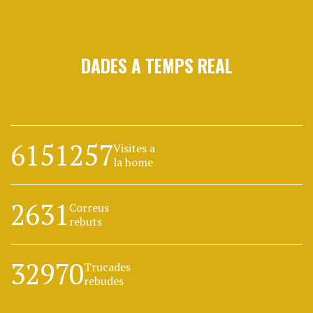
DADES A TEMPS REAL
6151257
Visites a
la home
2631
Correus
rebuts
32970
Trucades
rebudes