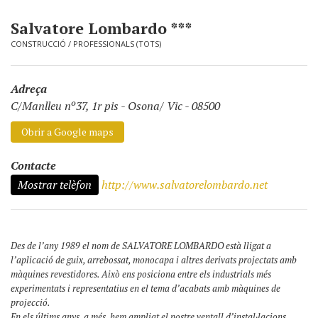
Salvatore Lombardo ***
CONSTRUCCIÓ
/
PROFESSIONALS (TOTS)
Adreça
C/Manlleu nº37, 1r pis
-
Osona/ Vic - 08500
Obrir a Google maps
Contacte
Mostrar telèfon
http://www.salvatorelombardo.net
Des de l’any 1989 el nom de SALVATORE LOMBARDO està lligat a
l’aplicació de guix, arrebossat, monocapa i altres derivats projectats amb
màquines revestidores. Això ens posiciona entre els industrials més
experimentats i representatius en el tema d’acabats amb màquines de
projecció.
En els últims anys, a més, hem ampliat el nostre ventall d’instal·lacions