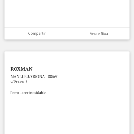
Compartir
Veure fitxa
ROXMAN
MANLLEU/ OSONA - 08560
c/ Freser 7
Ferro i acer inoxidable.