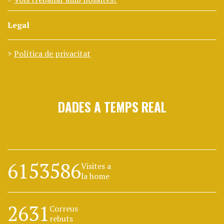
Legal
Política de privacitat
DADES A TEMPS REAL
6153586
Visites a
la home
2631
Correus
rebuts