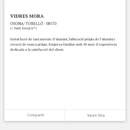
VIDRES MORA
OSONA/ TORELLÓ - 08570
c/ Sant Josep nº1
Instal·lació de tancaments d’alumini, fabricació pròpia de l’alumini i
creació de marca pròpia. Empresa familiar amb 50 anys d’experiència
dedicada a la satisfacció del client.
Compartir
Veure fitxa