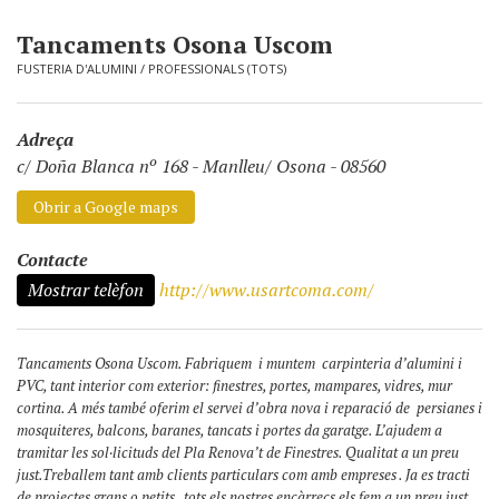
Tancaments Osona Uscom
FUSTERIA D'ALUMINI
/
PROFESSIONALS (TOTS)
Adreça
c/ Doña Blanca nº 168
-
Manlleu/ Osona - 08560
Obrir a Google maps
Contacte
Mostrar telèfon
http://www.usartcoma.com/
Tancaments Osona Uscom. Fabriquem i muntem carpinteria d’alumini i
PVC, tant interior com exterior: finestres, portes, mampares, vidres, mur
cortina. A més també oferim el servei d’obra nova i reparació de persianes i
mosquiteres, balcons, baranes, tancats i portes da garatge. L’ajudem a
tramitar les sol·licituds del Pla Renova’t de Finestres. Qualitat a un preu
just.Treballem tant amb clients particulars com amb empreses . Ja es tracti
de projectes grans o petits , tots els nostres encàrrecs els fem a un preu just.