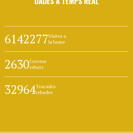
DADES A TEMPS REAL
6142277
Visites a
la home
2630
Correus
rebuts
32964
Trucades
rebudes