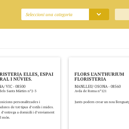
Seleccioni una categoria
RISTERIA ELLES, ESPAI
FLORS L’ANTHURIUM
RAL I NÚVIES.
FLORISTERIA
A/ VIC - 08500
MANLLEU/ OSONA - 08560
dels Sants Màrtirs nº2-3
Avda de Roma nº121
sicions personalitzades i
Junts podem crear un nou llenguat
dores de tot tipus d’estils i mides.
 d’entrega a domicili i d’enviament
el món.