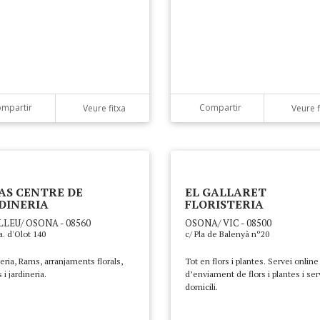
mpartir
Compartir
Veure fitxa
Veure f
AS CENTRE DE
EL GALLARET
DINERIA
FLORISTERIA
LEU/ OSONA - 08560
OSONA/ VIC - 08500
a. d'Olot 140
c/ Pla de Balenyà nº20
teria, Rams, arranjaments florals,
Tot en flors i plantes. Servei online
 i jardineria.
d’enviament de flors i plantes i ser
domicili.