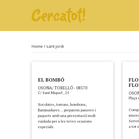
Home
/ sant jordi
EL BOMBÓ
FLO
FLO
OSONA/ TORELLÓ - 08570
C/ Sant Miquel , 25
OSON
Plaça 
Xocolates, torrons, bombons,
Compo
llaminadures… preparem paneres i
innova
paquets amb una presentació molt
Servei
cuidada per a les teves ocasions
a tot 
especials.