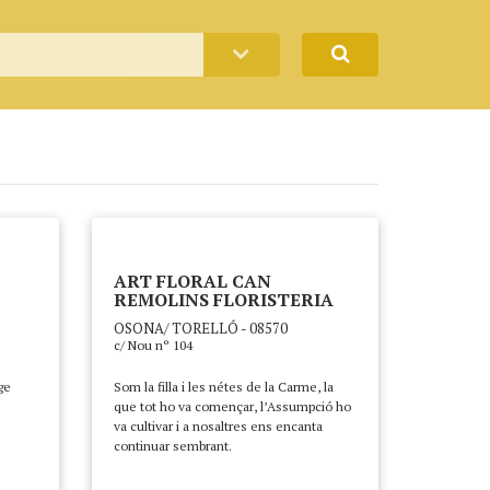
ART FLORAL CAN
REMOLINS FLORISTERIA
OSONA/ TORELLÓ - 08570
c/ Nou nº 104
ge
Som la filla i les nétes de la Carme, la
que tot ho va començar, l’Assumpció ho
va cultivar i a nosaltres ens encanta
continuar sembrant.