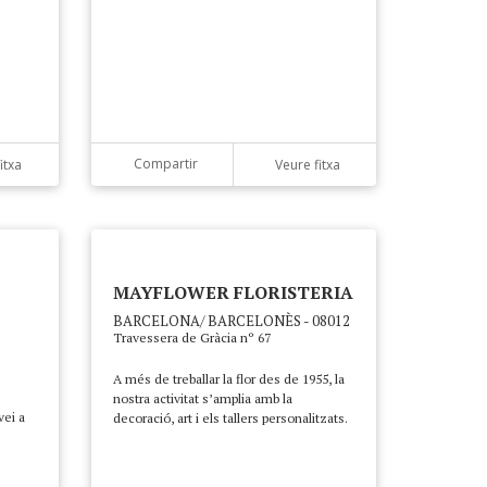
Compartir
itxa
Veure fitxa
MAYFLOWER FLORISTERIA
BARCELONA/ BARCELONÈS - 08012
Travessera de Gràcia nº 67
A més de treballar la flor des de 1955, la
nostra activitat s’amplia amb la
vei a
decoració, art i els tallers personalitzats.