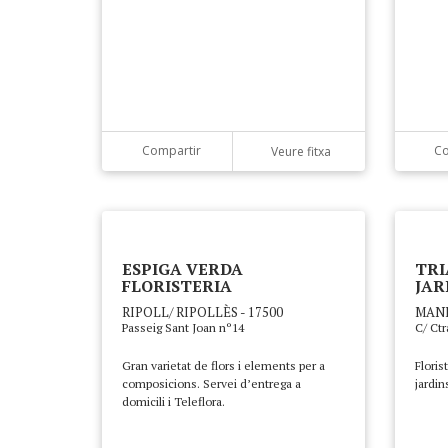
Compartir
Co
Veure fitxa
ESPIGA VERDA
TRI
FLORISTERIA
JAR
RIPOLL/ RIPOLLÈS - 17500
MANL
Passeig Sant Joan nº14
C/ Ctr
Gran varietat de flors i elements per a
Floris
composicions. Servei d’entrega a
jardins
domicili i Teleflora.