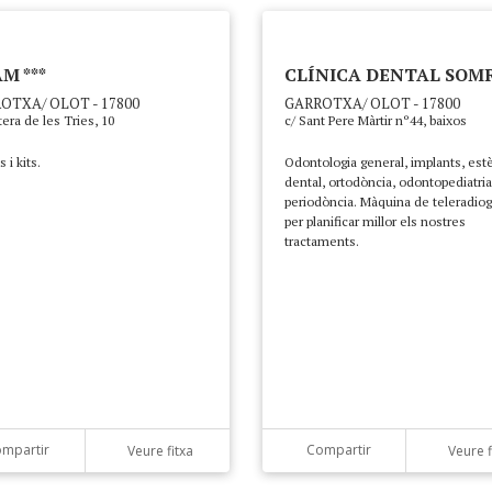
M ***
CLÍNICA DENTAL SOM
OTXA/ OLOT - 17800
GARROTXA/ OLOT - 17800
tera de les Tries, 10
c/ Sant Pere Màrtir nº44, baixos
 i kits.
Odontologia general, implants, estè
dental, ortodòncia, odontopediatria
periodòncia. Màquina de teleradiog
per planificar millor els nostres
tractaments.
mpartir
Compartir
Veure fitxa
Veure f