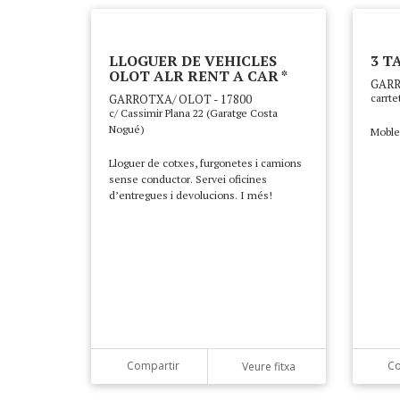
LLOGUER DE VEHICLES
3 TA
OLOT ALR RENT A CAR *
GARR
GARROTXA/ OLOT - 17800
carrte
c/ Cassimir Plana 22 (Garatge Costa
Nogué)
Mobles
Lloguer de cotxes, furgonetes i camions
sense conductor. Servei oficines
d’entregues i devolucions. I més!
Compartir
Co
Veure fitxa