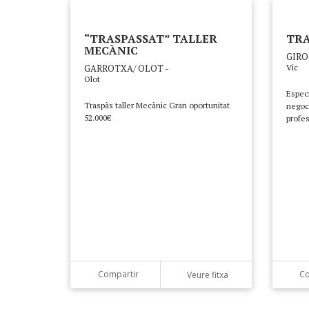
“TRASPASSAT” TALLER
TRA
MECÀNIC
GIRO
GARROTXA/ OLOT -
Vic
Olot
Especi
Traspàs taller Mecànic Gran oportunitat
negoc
52.000€
profes
Compartir
Co
Veure fitxa