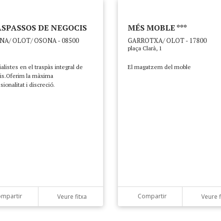
SPASSOS DE NEGOCIS
MÉS MOBLE ***
NA/ OLOT/ OSONA - 08500
GARROTXA/ OLOT - 17800
plaça Clarà, 1
alistes en el traspàs integral de
El magatzem del moble
is.Oferim la màxima
sionalitat i discreció.
mpartir
Compartir
Veure fitxa
Veure f