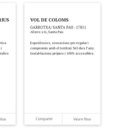
RIUS
VOL DE COLOMS
GARROTXA/ SANTA PAU - 17811
Afores s/n, Santa Pau
tica
Experiències, sensacions per regalar i
 i
compromís amb el territori 365 dies l’any.
rafies
Instal•lacions pròpies i 100% accessibles.
Compartir
itxa
Veure fitxa