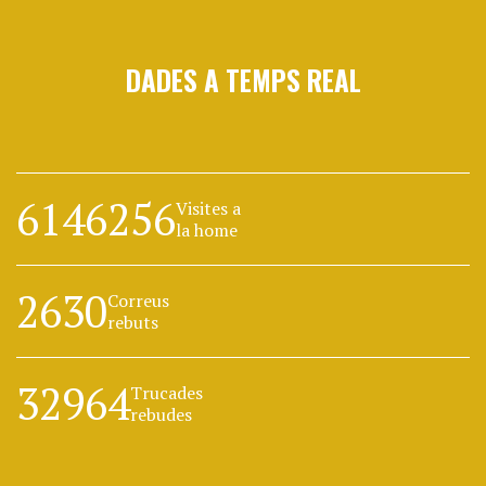
DADES A TEMPS REAL
6146256
Visites a
la home
2630
Correus
rebuts
32964
Trucades
rebudes