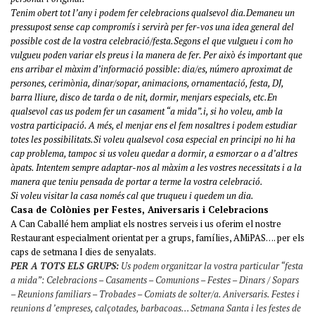
Tenim obert tot l’any i podem fer celebracions qualsevol dia.
Demaneu un
pressupost sense cap compromís i servirà per fer-vos una idea general del
possible cost de la vostra celebració/festa.
Segons el que vulgueu i com ho
vulgueu poden variar els preus i la manera de fer. Per això és important que
ens arribar el màxim d’informació possible: dia/es, número aproximat de
persones, cerimònia, dinar/sopar, animacions, ornamentació, festa, DJ,
barra lliure, disco de tarda o de nit, dormir, menjars especials, etc.
En
qualsevol cas us podem fer un casament “a mida”.i, si ho voleu, amb la
vostra participació. A més, el menjar ens el fem nosaltres i podem estudiar
totes les possibilitats.
Si voleu qualsevol cosa especial en principi no hi ha
cap problema, tampoc si us voleu quedar a dormir, a esmorzar o a d’altres
àpats. Intentem sempre adaptar-nos al màxim a les vostres necessitats i a la
manera que teniu pensada de portar a terme la vostra celebració.
Si voleu visitar la casa només cal que truqueu i quedem un dia.
Casa de Colònies per Festes, Aniversaris i Celebracions
A Can Caballé hem ampliat els nostres serveis i us oferim el nostre
Restaurant especialment orientat per a grups, famílies, AMiPAS…. per els
caps de setmana I dies de senyalats.
PER A TOTS ELS GRUPS:
Us podem organitzar la vostra particular “festa
a mida”: Celebracions – Casaments – Comunions – Festes – Dinars / Sopars
– Reunions familiars – Trobades – Comiats de solter/a. Aniversaris. Festes i
reunions d ’empreses, calçotades, barbacoas… Setmana Santa i les festes de