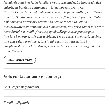
Nadal, els pons i les festes familiars més assenyalades. La temporada dels
calçots, els bolets, la castanyada … tot ho podeu trobar a Can
Caballé.Cuina de mercat amb menús preparats per a adults i petits. Tracte
familiar.Habitacions amb calefacció per a 6,8,10,12 i 14 persones. Totes
amb sortida a l’exterior.Excursions a peu. Sortides a la Girona
Medieval.Diferents activitats a la mateixa casa, tant per a adults com per a
nens: Sortides a cavall, gimcanes, quads…Disposem de grans espais
interiors i exteriors, diferents ambients, 1 gran carpa, calefacció, piscina,
diferents sales i menjadors, tota la infraestructura necessària i
complementària … i la nostra experiència de més de 25 anys organitzant tot
tipus d’events.
7849
visites totals.
Vols contactar amb el comerç?
Nom i cognoms (obligatori)
E-mail (obligatori)