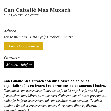
Can Caballé Mas Muxach
ALLOTJAMENT
/
OCI (TOTS)
Adreça
sense número
-
Estanyol/ Gironès - 17182
Obrir a Google maps
Contacte
Mostrar telèfon
Can Caballé Mas Muxach son dues cases de colònies
especialitzades en festes i celebracions de casaments i bodes.
Funcionem com a casa de colònies des de fa ja 26 anys i en fa uns 12 que
fem celebracions. Mirem en tot moment d’ ajustar-nos al vostre pressupost i
poder fer la festa de casament tal com vosaltres teniu pensada. Us volem
ajudar a fer del vostre casament un cap de setmana diferent, divertit,
personal i original.