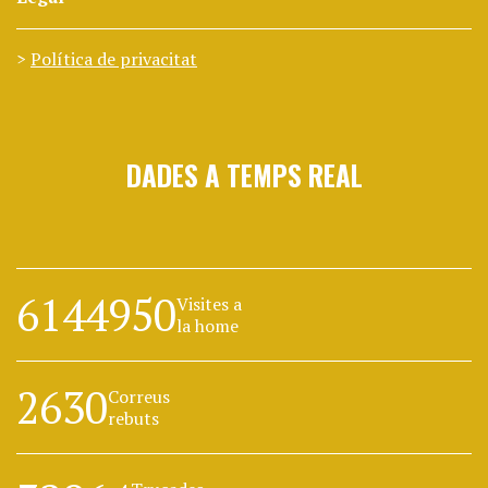
Política de privacitat
DADES A TEMPS REAL
6144950
Visites a
la home
2630
Correus
rebuts