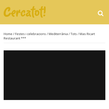
Home
/
Festes i celebracions
/
Mediterrània
/
Tots
/ Mas Ricart
Restaurant ***