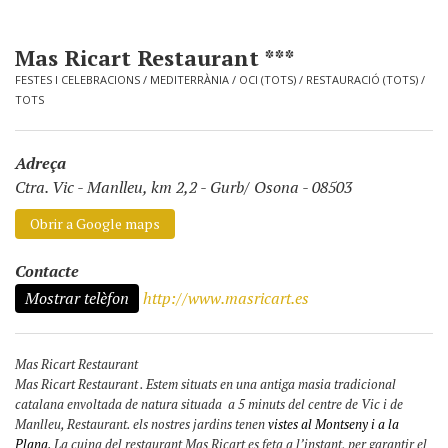
Mas Ricart Restaurant ***
FESTES I CELEBRACIONS
/
MEDITERRÀNIA
/
OCI (TOTS)
/
RESTAURACIÓ (TOTS)
/
TOTS
Adreça
Ctra. Vic - Manlleu, km 2,2
-
Gurb/ Osona - 08503
Obrir a Google maps
Contacte
Mostrar telèfon
http://www.masricart.es
Mas Ricart Restaurant
Mas Ricart Restaurant . Estem situats en una antiga masia tradicional
catalana envoltada de natura situada a 5 minuts del centre de Vic i de
Manlleu, Restaurant. els nostres jardins tenen
vistes al Montseny i a la
Plana.
La cuina del restaurant Mas Ricart es feta a l’instant, per garantir el