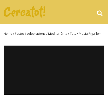
Home
/
Festes i celebracions
/
Mediterrània
/
Tots
/ Masia Piguillem