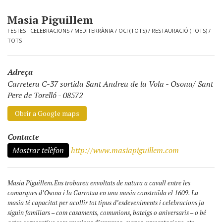
Masia Piguillem
FESTES I CELEBRACIONS
/
MEDITERRÀNIA
/
OCI (TOTS)
/
RESTAURACIÓ (TOTS)
/
TOTS
Adreça
Carretera C-37 sortida Sant Andreu de la Vola
-
Osona/ Sant
Pere de Torelló - 08572
Obrir a Google maps
Contacte
Mostrar telèfon
http://www.masiapiguillem.com
Masia Piguillem.Ens trobareu envoltats de natura a cavall entre les
comarques d’Osona i la Garrotxa en una masia construïda el 1609. La
masia té capacitat per acollir tot tipus d’esdeveniments i celebracions ja
siguin familiars – com casaments, comunions, bateigs o aniversaris – o bé