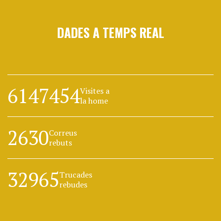
DADES A TEMPS REAL
6147454
Visites a
la home
2630
Correus
rebuts
32965
Trucades
rebudes