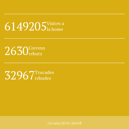
6149205
Visites a
la home
2630
Correus
rebuts
32967
Trucades
rebudes
Cercatot 2014 / 2026 ©