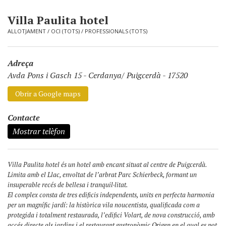
Villa Paulita hotel
ALLOTJAMENT
/
OCI (TOTS)
/
PROFESSIONALS (TOTS)
Adreça
Avda Pons i Gasch 15
-
Cerdanya/ Puigcerdà - 17520
Obrir a Google maps
Contacte
Mostrar telèfon
Villa Paulita hotel és un hotel amb encant situat al centre de Puigcerdà.
Limita amb el Llac, envoltat de l’arbrat Parc Schierbeck, formant un
insuperable recés de bellesa i tranquil·litat.
El complex consta de tres edificis independents, units en perfecta harmonia
per un magnífic jardí: la històrica vila noucentista, qualificada com a
protegida i totalment restaurada, l’edifici Volart, de nova construcció, amb
accés directe als jardins i el restaurant gastronòmic Origen en el qual es pot