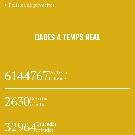
Política de privacitat
DADES A TEMPS REAL
6144767
Visites a
la home
2630
Correus
rebuts
32964
Trucades
rebudes